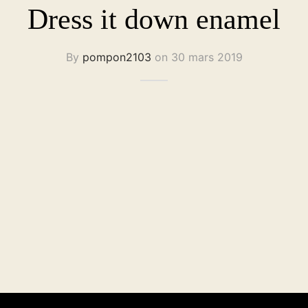
Dress it down enamel
By
pompon2103
on
30 mars 2019