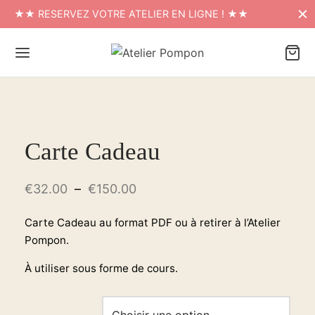
★★ RESERVEZ VOTRE ATELIER EN LIGNE ! ★★
Carte Cadeau
Plage
€
32.00
–
€
150.00
de prix :
Carte Cadeau au format PDF ou à retirer à l’Atelier
€32.00
Pompon.
à
À utiliser sous forme de cours.
€150.00